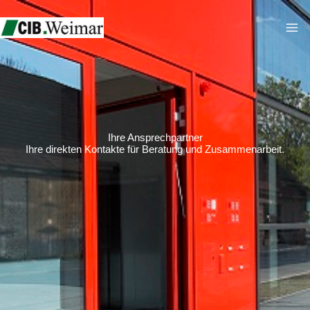
Zum
Inhalt
springen
Ihre Ansprechpartner
Ihre direkten Kontakte für Beratung und Zusammenarbeit.